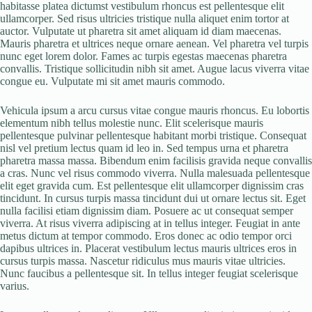
habitasse platea dictumst vestibulum rhoncus est pellentesque elit
ullamcorper. Sed risus ultricies tristique nulla aliquet enim tortor at
auctor. Vulputate ut pharetra sit amet aliquam id diam maecenas.
Mauris pharetra et ultrices neque ornare aenean. Vel pharetra vel turpis
nunc eget lorem dolor. Fames ac turpis egestas maecenas pharetra
convallis. Tristique sollicitudin nibh sit amet. Augue lacus viverra vitae
congue eu. Vulputate mi sit amet mauris commodo.
Vehicula ipsum a arcu cursus vitae congue mauris rhoncus. Eu lobortis
elementum nibh tellus molestie nunc. Elit scelerisque mauris
pellentesque pulvinar pellentesque habitant morbi tristique. Consequat
nisl vel pretium lectus quam id leo in. Sed tempus urna et pharetra
pharetra massa massa. Bibendum enim facilisis gravida neque convallis
a cras. Nunc vel risus commodo viverra. Nulla malesuada pellentesque
elit eget gravida cum. Est pellentesque elit ullamcorper dignissim cras
tincidunt. In cursus turpis massa tincidunt dui ut ornare lectus sit. Eget
nulla facilisi etiam dignissim diam. Posuere ac ut consequat semper
viverra. At risus viverra adipiscing at in tellus integer. Feugiat in ante
metus dictum at tempor commodo. Eros donec ac odio tempor orci
dapibus ultrices in. Placerat vestibulum lectus mauris ultrices eros in
cursus turpis massa. Nascetur ridiculus mus mauris vitae ultricies.
Nunc faucibus a pellentesque sit. In tellus integer feugiat scelerisque
varius.