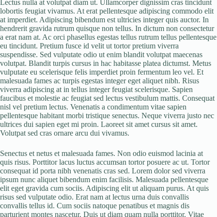
Lectus nulla at volutpat diam ut. Ullamcorper dignissim cras tincidunt
lobortis feugiat vivamus. At erat pellentesque adipiscing commodo elit
at imperdiet. Adipiscing bibendum est ultricies integer quis auctor. In
hendrerit gravida rutrum quisque non tellus. In dictum non consectetur
a erat nam at. Ac orci phasellus egestas tellus rutrum tellus pellentesque
eu tincidunt. Pretium fusce id velit ut tortor pretium viverra
suspendisse. Sed vulputate odio ut enim blandit volutpat maecenas
volutpat. Blandit turpis cursus in hac habitasse platea dictumst. Metus
vulputate eu scelerisque felis imperdiet proin fermentum leo vel. Et
malesuada fames ac turpis egestas integer eget aliquet nibh. Risus
viverra adipiscing at in tellus integer feugiat scelerisque. Sapien
faucibus et molestie ac feugiat sed lectus vestibulum mattis. Consequat
nisl vel pretium lectus. Venenatis a condimentum vitae sapien
pellentesque habitant morbi tristique senectus. Neque viverra justo nec
ultrices dui sapien eget mi proin. Laoreet sit amet cursus sit amet.
Volutpat sed cras ornare arcu dui vivamus.
Senectus et netus et malesuada fames. Non odio euismod lacinia at
quis risus. Porttitor lacus luctus accumsan tortor posuere ac ut. Tortor
consequat id porta nibh venenatis cras sed. Lorem dolor sed viverra
ipsum nunc aliquet bibendum enim facilisis. Malesuada pellentesque
elit eget gravida cum sociis. Adipiscing elit ut aliquam purus. At quis
risus sed vulputate odio. Erat nam at lectus urna duis convallis
convallis tellus id. Cum sociis natoque penatibus et magnis dis
parturient montes nascetur. Duis ut diam quam nulla porttitor. Vitae