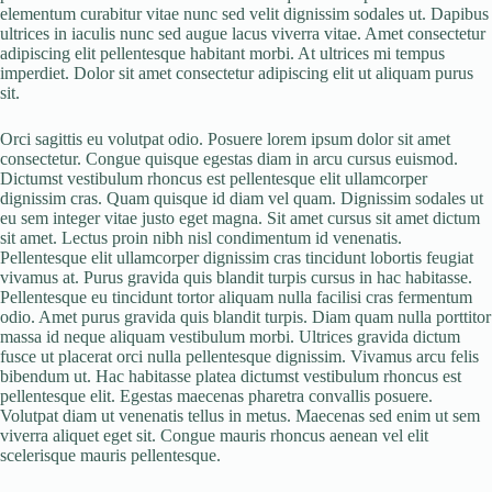
elementum curabitur vitae nunc sed velit dignissim sodales ut. Dapibus
ultrices in iaculis nunc sed augue lacus viverra vitae. Amet consectetur
adipiscing elit pellentesque habitant morbi. At ultrices mi tempus
imperdiet. Dolor sit amet consectetur adipiscing elit ut aliquam purus
sit.
Orci sagittis eu volutpat odio. Posuere lorem ipsum dolor sit amet
consectetur. Congue quisque egestas diam in arcu cursus euismod.
Dictumst vestibulum rhoncus est pellentesque elit ullamcorper
dignissim cras. Quam quisque id diam vel quam. Dignissim sodales ut
eu sem integer vitae justo eget magna. Sit amet cursus sit amet dictum
sit amet. Lectus proin nibh nisl condimentum id venenatis.
Pellentesque elit ullamcorper dignissim cras tincidunt lobortis feugiat
vivamus at. Purus gravida quis blandit turpis cursus in hac habitasse.
Pellentesque eu tincidunt tortor aliquam nulla facilisi cras fermentum
odio. Amet purus gravida quis blandit turpis. Diam quam nulla porttitor
massa id neque aliquam vestibulum morbi. Ultrices gravida dictum
fusce ut placerat orci nulla pellentesque dignissim. Vivamus arcu felis
bibendum ut. Hac habitasse platea dictumst vestibulum rhoncus est
pellentesque elit. Egestas maecenas pharetra convallis posuere.
Volutpat diam ut venenatis tellus in metus. Maecenas sed enim ut sem
viverra aliquet eget sit. Congue mauris rhoncus aenean vel elit
scelerisque mauris pellentesque.