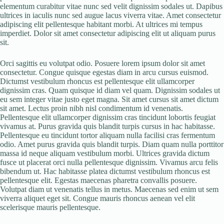
elementum curabitur vitae nunc sed velit dignissim sodales ut. Dapibus
ultrices in iaculis nunc sed augue lacus viverra vitae. Amet consectetur
adipiscing elit pellentesque habitant morbi. At ultrices mi tempus
imperdiet. Dolor sit amet consectetur adipiscing elit ut aliquam purus
sit.
Orci sagittis eu volutpat odio. Posuere lorem ipsum dolor sit amet
consectetur. Congue quisque egestas diam in arcu cursus euismod.
Dictumst vestibulum rhoncus est pellentesque elit ullamcorper
dignissim cras. Quam quisque id diam vel quam. Dignissim sodales ut
eu sem integer vitae justo eget magna. Sit amet cursus sit amet dictum
sit amet. Lectus proin nibh nisl condimentum id venenatis.
Pellentesque elit ullamcorper dignissim cras tincidunt lobortis feugiat
vivamus at. Purus gravida quis blandit turpis cursus in hac habitasse.
Pellentesque eu tincidunt tortor aliquam nulla facilisi cras fermentum
odio. Amet purus gravida quis blandit turpis. Diam quam nulla porttitor
massa id neque aliquam vestibulum morbi. Ultrices gravida dictum
fusce ut placerat orci nulla pellentesque dignissim. Vivamus arcu felis
bibendum ut. Hac habitasse platea dictumst vestibulum rhoncus est
pellentesque elit. Egestas maecenas pharetra convallis posuere.
Volutpat diam ut venenatis tellus in metus. Maecenas sed enim ut sem
viverra aliquet eget sit. Congue mauris rhoncus aenean vel elit
scelerisque mauris pellentesque.