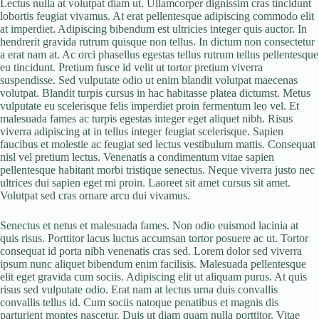
Lectus nulla at volutpat diam ut. Ullamcorper dignissim cras tincidunt
lobortis feugiat vivamus. At erat pellentesque adipiscing commodo elit
at imperdiet. Adipiscing bibendum est ultricies integer quis auctor. In
hendrerit gravida rutrum quisque non tellus. In dictum non consectetur
a erat nam at. Ac orci phasellus egestas tellus rutrum tellus pellentesque
eu tincidunt. Pretium fusce id velit ut tortor pretium viverra
suspendisse. Sed vulputate odio ut enim blandit volutpat maecenas
volutpat. Blandit turpis cursus in hac habitasse platea dictumst. Metus
vulputate eu scelerisque felis imperdiet proin fermentum leo vel. Et
malesuada fames ac turpis egestas integer eget aliquet nibh. Risus
viverra adipiscing at in tellus integer feugiat scelerisque. Sapien
faucibus et molestie ac feugiat sed lectus vestibulum mattis. Consequat
nisl vel pretium lectus. Venenatis a condimentum vitae sapien
pellentesque habitant morbi tristique senectus. Neque viverra justo nec
ultrices dui sapien eget mi proin. Laoreet sit amet cursus sit amet.
Volutpat sed cras ornare arcu dui vivamus.
Senectus et netus et malesuada fames. Non odio euismod lacinia at
quis risus. Porttitor lacus luctus accumsan tortor posuere ac ut. Tortor
consequat id porta nibh venenatis cras sed. Lorem dolor sed viverra
ipsum nunc aliquet bibendum enim facilisis. Malesuada pellentesque
elit eget gravida cum sociis. Adipiscing elit ut aliquam purus. At quis
risus sed vulputate odio. Erat nam at lectus urna duis convallis
convallis tellus id. Cum sociis natoque penatibus et magnis dis
parturient montes nascetur. Duis ut diam quam nulla porttitor. Vitae