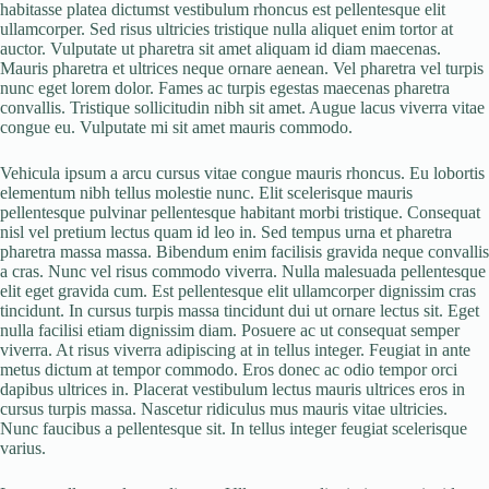
habitasse platea dictumst vestibulum rhoncus est pellentesque elit
ullamcorper. Sed risus ultricies tristique nulla aliquet enim tortor at
auctor. Vulputate ut pharetra sit amet aliquam id diam maecenas.
Mauris pharetra et ultrices neque ornare aenean. Vel pharetra vel turpis
nunc eget lorem dolor. Fames ac turpis egestas maecenas pharetra
convallis. Tristique sollicitudin nibh sit amet. Augue lacus viverra vitae
congue eu. Vulputate mi sit amet mauris commodo.
Vehicula ipsum a arcu cursus vitae congue mauris rhoncus. Eu lobortis
elementum nibh tellus molestie nunc. Elit scelerisque mauris
pellentesque pulvinar pellentesque habitant morbi tristique. Consequat
nisl vel pretium lectus quam id leo in. Sed tempus urna et pharetra
pharetra massa massa. Bibendum enim facilisis gravida neque convallis
a cras. Nunc vel risus commodo viverra. Nulla malesuada pellentesque
elit eget gravida cum. Est pellentesque elit ullamcorper dignissim cras
tincidunt. In cursus turpis massa tincidunt dui ut ornare lectus sit. Eget
nulla facilisi etiam dignissim diam. Posuere ac ut consequat semper
viverra. At risus viverra adipiscing at in tellus integer. Feugiat in ante
metus dictum at tempor commodo. Eros donec ac odio tempor orci
dapibus ultrices in. Placerat vestibulum lectus mauris ultrices eros in
cursus turpis massa. Nascetur ridiculus mus mauris vitae ultricies.
Nunc faucibus a pellentesque sit. In tellus integer feugiat scelerisque
varius.